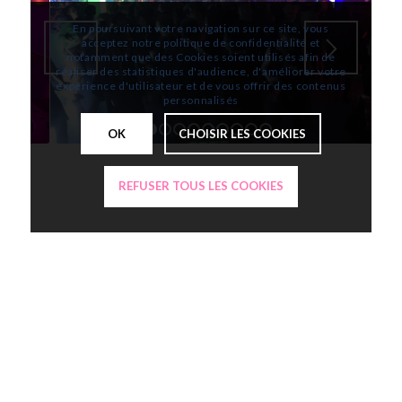
En poursuivant votre navigation sur ce site, vous
acceptez notre politique de confidentialité et
notamment que des Cookies soient utilisés afin de
réaliser des statistiques d'audience, d'améliorer votre
expérience d'utilisateur et de vous offrir des contenus
personnalisés
OK
CHOISIR LES COOKIES
1
2
3
4
5
6
7
8
9
10
REFUSER TOUS LES COOKIES
Vous souhaitez plus
d’information concernant nos